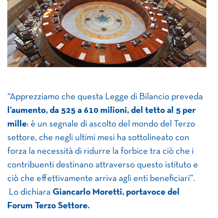
“Apprezziamo che questa Legge di Bilancio preveda
l’aumento, da 525 a 610 milioni, del tetto al 5 per
mille
: è un segnale di ascolto del mondo del Terzo
settore, che negli ultimi mesi ha sottolineato con
forza la necessità di ridurre la forbice tra ciò che i
contribuenti destinano attraverso questo istituto e
ciò che effettivamente arriva agli enti beneficiari”.
Lo dichiara
Giancarlo Moretti, portavoce del
Forum Terzo Settore.