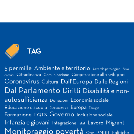
TAG
Tag
5 per mille
Ambiente e territorio
Azzardo patologico
Beni
Cittadinanza
Cooperazione allo sviluppo
Comunicazione
comuni
Coronavirus
Dall'Europa
Dalle Regioni
Cultura
Dal Parlamento
Diritti
Disabilità e non-
autosufficienza
Economia sociale
Donazioni
Europa
Educazione e scuola
Elezioni 2022
Famiglia
Governo
Formazione
FQTS
Inclusione sociale
Infanzia e giovani
Migranti
Lavoro
Integrazione
Istat
Monitoraggio povertà
PNRR
Politiche
Ong