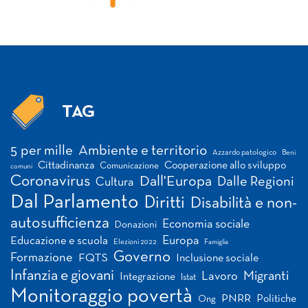
TAG
Tag
5 per mille
Ambiente e territorio
Azzardo patologico
Beni
Cittadinanza
Cooperazione allo sviluppo
Comunicazione
comuni
Coronavirus
Dall'Europa
Dalle Regioni
Cultura
Dal Parlamento
Diritti
Disabilità e non-
autosufficienza
Economia sociale
Donazioni
Europa
Educazione e scuola
Elezioni 2022
Famiglia
Governo
Formazione
FQTS
Inclusione sociale
Infanzia e giovani
Migranti
Lavoro
Integrazione
Istat
Monitoraggio povertà
PNRR
Politiche
Ong