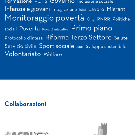
Governo
Formazione
FQTS
Inclusione sociale
Infanzia e giovani
Migranti
Lavoro
Integrazione
Istat
Monitoraggio povertà
PNRR
Politiche
Ong
Primo piano
Povertà
sociali
Povertà educativa
Riforma Terzo Settore
Salute
Protocollo d'intesa
Sport sociale
Servizio civile
Sviluppo sostenibile
Sud
Volontariato
Welfare
Collaborazioni