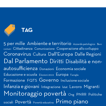
TAG
Tag
5 per mille
Ambiente e territorio
Azzardo patologico
Beni
Cittadinanza
Cooperazione allo sviluppo
Comunicazione
comuni
Coronavirus
Dall'Europa
Dalle Regioni
Cultura
Dal Parlamento
Diritti
Disabilità e non-
autosufficienza
Economia sociale
Donazioni
Europa
Educazione e scuola
Elezioni 2022
Famiglia
Governo
Formazione
FQTS
Inclusione sociale
Infanzia e giovani
Migranti
Lavoro
Integrazione
Istat
Monitoraggio povertà
PNRR
Politiche
Ong
Primo piano
Povertà
sociali
Povertà educativa