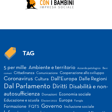
TAG
Tag
5 per mille
Ambiente e territorio
Azzardo patologico
Beni
Cittadinanza
Cooperazione allo sviluppo
Comunicazione
comuni
Coronavirus
Dall'Europa
Dalle Regioni
Cultura
Dal Parlamento
Diritti
Disabilità e non-
autosufficienza
Economia sociale
Donazioni
Europa
Educazione e scuola
Elezioni 2022
Famiglia
Governo
Formazione
FQTS
Inclusione sociale