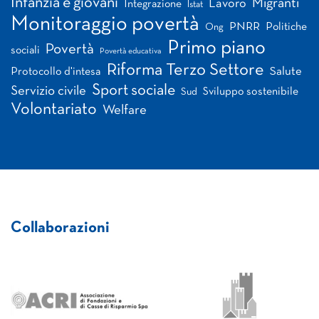
Infanzia e giovani
Migranti
Lavoro
Integrazione
Istat
Monitoraggio povertà
PNRR
Politiche
Ong
Primo piano
Povertà
sociali
Povertà educativa
Riforma Terzo Settore
Salute
Protocollo d'intesa
Sport sociale
Servizio civile
Sviluppo sostenibile
Sud
Volontariato
Welfare
Collaborazioni