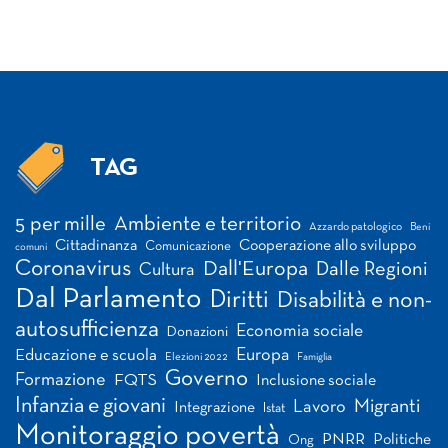
TAG
Tag
5 per mille
Ambiente e territorio
Azzardo patologico
Beni
Cittadinanza
Cooperazione allo sviluppo
Comunicazione
comuni
Coronavirus
Dall'Europa
Dalle Regioni
Cultura
Dal Parlamento
Diritti
Disabilità e non-
autosufficienza
Economia sociale
Donazioni
Europa
Educazione e scuola
Elezioni 2022
Famiglia
Governo
Formazione
FQTS
Inclusione sociale
Infanzia e giovani
Migranti
Lavoro
Integrazione
Istat
Monitoraggio povertà
PNRR
Politiche
Ong