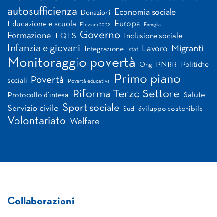
autosufficienza
Economia sociale
Donazioni
Europa
Educazione e scuola
Elezioni 2022
Famiglia
Governo
Formazione
FQTS
Inclusione sociale
Infanzia e giovani
Migranti
Lavoro
Integrazione
Istat
Monitoraggio povertà
PNRR
Politiche
Ong
Primo piano
Povertà
sociali
Povertà educativa
Riforma Terzo Settore
Salute
Protocollo d'intesa
Sport sociale
Servizio civile
Sviluppo sostenibile
Sud
Volontariato
Welfare
Collaborazioni