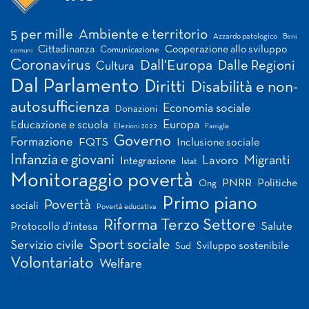
Tag
5 per mille
Ambiente e territorio
Azzardo patologico
Beni
Cittadinanza
Cooperazione allo sviluppo
Comunicazione
comuni
Coronavirus
Dall'Europa
Dalle Regioni
Cultura
Dal Parlamento
Diritti
Disabilità e non-
autosufficienza
Economia sociale
Donazioni
Europa
Educazione e scuola
Elezioni 2022
Famiglia
Governo
Formazione
FQTS
Inclusione sociale
Infanzia e giovani
Migranti
Lavoro
Integrazione
Istat
Monitoraggio povertà
PNRR
Politiche
Ong
Primo piano
Povertà
sociali
Povertà educativa
Riforma Terzo Settore
Salute
Protocollo d'intesa
Sport sociale
Servizio civile
Sviluppo sostenibile
Sud
Volontariato
Welfare