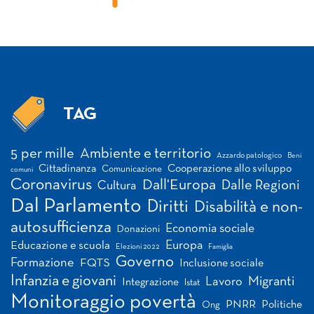
TAG
Tag
5 per mille
Ambiente e territorio
Azzardo patologico
Beni
Cittadinanza
Cooperazione allo sviluppo
Comunicazione
comuni
Coronavirus
Dall'Europa
Dalle Regioni
Cultura
Dal Parlamento
Diritti
Disabilità e non-
autosufficienza
Economia sociale
Donazioni
Europa
Educazione e scuola
Elezioni 2022
Famiglia
Governo
Formazione
FQTS
Inclusione sociale
Infanzia e giovani
Migranti
Lavoro
Integrazione
Istat
Monitoraggio povertà
PNRR
Politiche
Ong