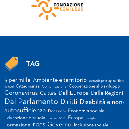
TAG
Tag
5 per mille
Ambiente e territorio
Azzardo patologico
Beni
Cittadinanza
Cooperazione allo sviluppo
Comunicazione
comuni
Coronavirus
Dall'Europa
Dalle Regioni
Cultura
Dal Parlamento
Diritti
Disabilità e non-
autosufficienza
Economia sociale
Donazioni
Europa
Educazione e scuola
Elezioni 2022
Famiglia
Governo
Formazione
FQTS
Inclusione sociale