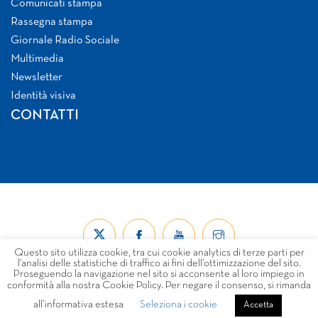
Comunicati stampa
Rassegna stampa
Giornale Radio Sociale
Multimedia
Newsletter
Identità visiva
CONTATTI
Questo sito utilizza cookie, tra cui cookie analytics di terze parti per
l’analisi delle statistiche di traffico ai fini dell’ottimizzazione del sito.
Proseguendo la navigazione nel sito si acconsente al loro impiego in
conformità alla nostra Cookie Policy. Per negare il consenso, si rimanda
all’informativa estesa
Seleziona i cookie
© Forum Nazionale del Terzo Settore ETS 2026
Accetta