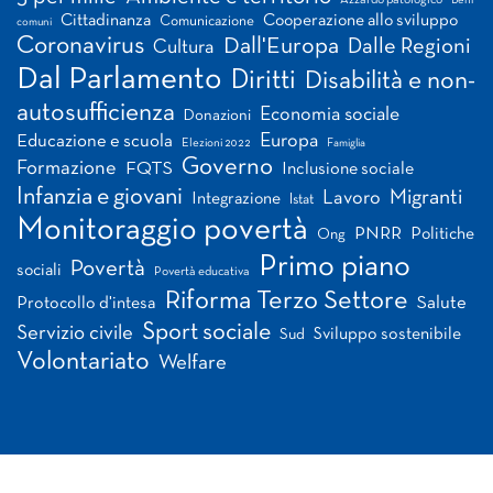
Azzardo patologico
Beni
Cittadinanza
Cooperazione allo sviluppo
Comunicazione
comuni
Coronavirus
Dall'Europa
Dalle Regioni
Cultura
Dal Parlamento
Diritti
Disabilità e non-
autosufficienza
Economia sociale
Donazioni
Europa
Educazione e scuola
Elezioni 2022
Famiglia
Governo
Formazione
FQTS
Inclusione sociale
Infanzia e giovani
Migranti
Lavoro
Integrazione
Istat
Monitoraggio povertà
PNRR
Politiche
Ong
Primo piano
Povertà
sociali
Povertà educativa
Riforma Terzo Settore
Salute
Protocollo d'intesa
Sport sociale
Servizio civile
Sviluppo sostenibile
Sud
Volontariato
Welfare