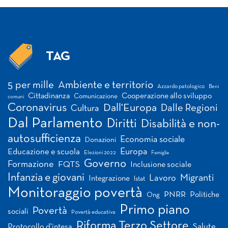
TAG
Tag
5 per mille
Ambiente e territorio
Azzardo patologico
Beni
Cittadinanza
Cooperazione allo sviluppo
Comunicazione
comuni
Coronavirus
Dall'Europa
Dalle Regioni
Cultura
Dal Parlamento
Diritti
Disabilità e non-
autosufficienza
Economia sociale
Donazioni
Europa
Educazione e scuola
Elezioni 2022
Famiglia
Governo
Formazione
FQTS
Inclusione sociale
Infanzia e giovani
Migranti
Lavoro
Integrazione
Istat
Monitoraggio povertà
PNRR
Politiche
Ong
Primo piano
Povertà
sociali
Povertà educativa
Riforma Terzo Settore
Salute
Protocollo d'intesa