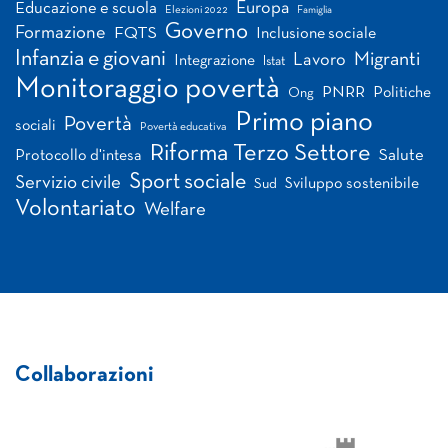
Europa
Educazione e scuola
Elezioni 2022
Famiglia
Governo
Formazione
FQTS
Inclusione sociale
Infanzia e giovani
Migranti
Lavoro
Integrazione
Istat
Monitoraggio povertà
PNRR
Politiche
Ong
Primo piano
Povertà
sociali
Povertà educativa
Riforma Terzo Settore
Salute
Protocollo d'intesa
Sport sociale
Servizio civile
Sviluppo sostenibile
Sud
Volontariato
Welfare
Collaborazioni