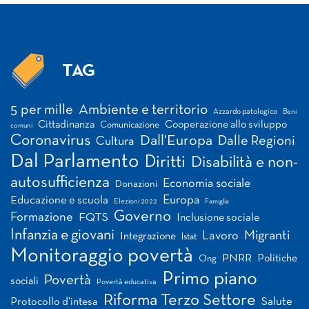
TAG
Tag
5 per mille
Ambiente e territorio
Azzardo patologico
Beni
Cittadinanza
Cooperazione allo sviluppo
Comunicazione
comuni
Coronavirus
Dall'Europa
Dalle Regioni
Cultura
Dal Parlamento
Diritti
Disabilità e non-
autosufficienza
Economia sociale
Donazioni
Europa
Educazione e scuola
Elezioni 2022
Famiglia
Governo
Formazione
FQTS
Inclusione sociale
Infanzia e giovani
Migranti
Lavoro
Integrazione
Istat
Monitoraggio povertà
PNRR
Politiche
Ong
Primo piano
Povertà
sociali
Povertà educativa
Riforma Terzo Settore
Salute
Protocollo d'intesa