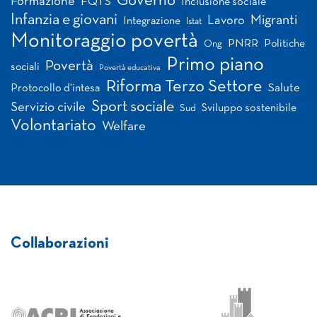
Governo
Formazione
FQTS
Inclusione sociale
Infanzia e giovani
Migranti
Lavoro
Integrazione
Istat
Monitoraggio povertà
PNRR
Politiche
Ong
Primo piano
Povertà
sociali
Povertà educativa
Riforma Terzo Settore
Salute
Protocollo d'intesa
Sport sociale
Servizio civile
Sviluppo sostenibile
Sud
Volontariato
Welfare
Collaborazioni