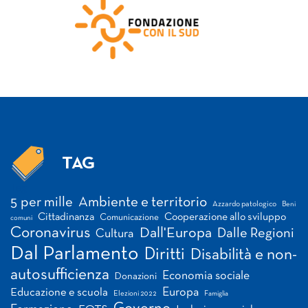
TAG
Tag
5 per mille
Ambiente e territorio
Azzardo patologico
Beni
Cittadinanza
Cooperazione allo sviluppo
Comunicazione
comuni
Coronavirus
Dall'Europa
Dalle Regioni
Cultura
Dal Parlamento
Diritti
Disabilità e non-
autosufficienza
Economia sociale
Donazioni
Europa
Educazione e scuola
Elezioni 2022
Famiglia