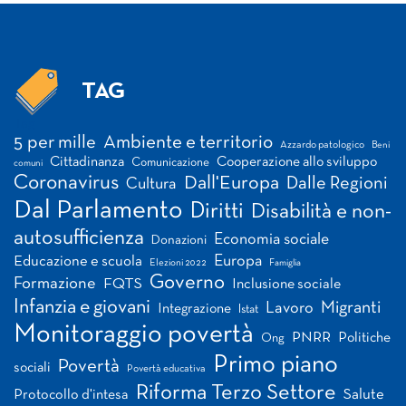
TAG
Tag
5 per mille
Ambiente e territorio
Azzardo patologico
Beni
Cittadinanza
Cooperazione allo sviluppo
Comunicazione
comuni
Coronavirus
Dall'Europa
Dalle Regioni
Cultura
Dal Parlamento
Diritti
Disabilità e non-
autosufficienza
Economia sociale
Donazioni
Europa
Educazione e scuola
Elezioni 2022
Famiglia
Governo
Formazione
FQTS
Inclusione sociale
Infanzia e giovani
Migranti
Lavoro
Integrazione
Istat
Monitoraggio povertà
PNRR
Politiche
Ong
Primo piano
Povertà
sociali
Povertà educativa
Riforma Terzo Settore
Salute
Protocollo d'intesa