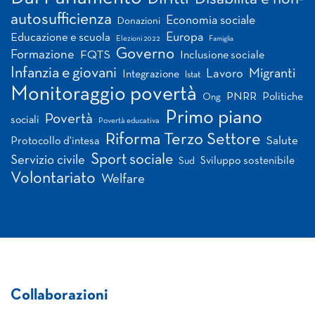
autosufficienza
Economia sociale
Donazioni
Europa
Educazione e scuola
Elezioni 2022
Famiglia
Governo
Formazione
FQTS
Inclusione sociale
Infanzia e giovani
Migranti
Lavoro
Integrazione
Istat
Monitoraggio povertà
PNRR
Politiche
Ong
Primo piano
Povertà
sociali
Povertà educativa
Riforma Terzo Settore
Salute
Protocollo d'intesa
Sport sociale
Servizio civile
Sviluppo sostenibile
Sud
Volontariato
Welfare
Collaborazioni