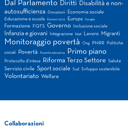
Dal Parlamento
Diritti
Disabilità e non-
autosufficienza
Economia sociale
Donazioni
Europa
Educazione e scuola
Elezioni 2022
Famiglia
Governo
Formazione
FQTS
Inclusione sociale
Infanzia e giovani
Migranti
Lavoro
Integrazione
Istat
Monitoraggio povertà
PNRR
Politiche
Ong
Primo piano
Povertà
sociali
Povertà educativa
Riforma Terzo Settore
Salute
Protocollo d'intesa
Sport sociale
Servizio civile
Sviluppo sostenibile
Sud
Volontariato
Welfare
Collaborazioni