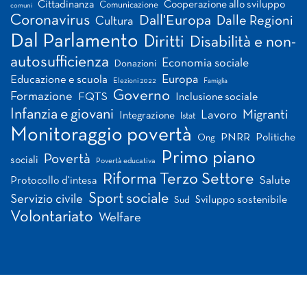
Cittadinanza
Cooperazione allo sviluppo
Comunicazione
comuni
Coronavirus
Dall'Europa
Dalle Regioni
Cultura
Dal Parlamento
Diritti
Disabilità e non-
autosufficienza
Economia sociale
Donazioni
Europa
Educazione e scuola
Elezioni 2022
Famiglia
Governo
Formazione
FQTS
Inclusione sociale
Infanzia e giovani
Migranti
Lavoro
Integrazione
Istat
Monitoraggio povertà
PNRR
Politiche
Ong
Primo piano
Povertà
sociali
Povertà educativa
Riforma Terzo Settore
Salute
Protocollo d'intesa
Sport sociale
Servizio civile
Sviluppo sostenibile
Sud
Volontariato
Welfare