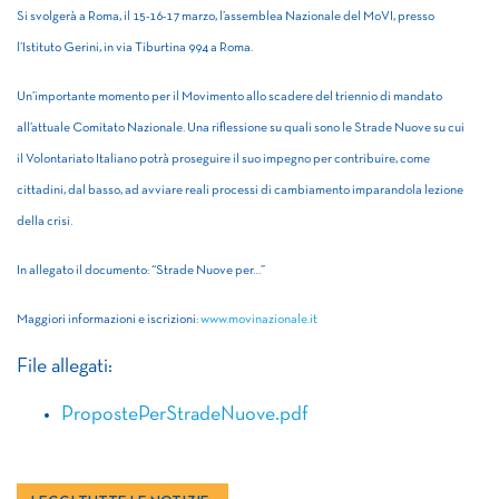
Si svolgerà a Roma, il 15-16-17 marzo, l’assemblea Nazionale del MoVI, presso
l’Istituto Gerini, in via Tiburtina 994 a Roma.
Un’importante momento per il Movimento allo scadere del triennio di mandato
all’attuale Comitato Nazionale. Una riflessione su quali sono le Strade Nuove su cui
il Volontariato Italiano potrà proseguire il suo impegno per contribuire, come
cittadini, dal basso, ad avviare reali processi di cambiamento imparandola lezione
della crisi.
In allegato il documento: “Strade Nuove per…”
Maggiori informazioni e iscrizioni:
www.movinazionale.it
File allegati:
PropostePerStradeNuove.pdf