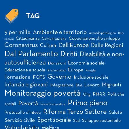
TAG
Tag
5 per mille
Ambiente e territorio
Azzardo patologico
Beni
Cittadinanza
Cooperazione allo sviluppo
Comunicazione
comuni
Coronavirus
Dall'Europa
Dalle Regioni
Cultura
Dal Parlamento
Diritti
Disabilità e non-
autosufficienza
Economia sociale
Donazioni
Europa
Educazione e scuola
Elezioni 2022
Famiglia
Governo
Formazione
FQTS
Inclusione sociale
Infanzia e giovani
Migranti
Lavoro
Integrazione
Istat
Monitoraggio povertà
PNRR
Politiche
Ong
Primo piano
Povertà
sociali
Povertà educativa
Riforma Terzo Settore
Salute
Protocollo d'intesa
Sport sociale
Servizio civile
Sviluppo sostenibile
Sud
Volontariato
Welfare