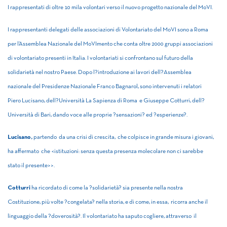
I rappresentati di oltre 10 mila volontari verso il nuovo progetto nazionale del MoVI.
I rappresentanti delegati delle associazioni di Volontariato del MoVI sono a Roma
per l’Assemblea Nazionale del MoVImento che conta oltre
2000 gruppi associazioni
di volontariato presenti in Italia. I volontariati si confrontano sul futuro della
solidarietà nel nostro Paese. Dopo l?introduzione ai lavori dell?Assemblea
nazionale del Presidenze Nazionale Franco Bagnarol, sono intervenuti i relatori
Piero Lucisano, dell?Università La Sapienza di Roma e Giuseppe Cotturri, dell?
Università di Bari, dando voce alle proprie ?sensazioni? ed ?esperienze?.
Lucisano,
partendo da una crisi di crescita, che colpisce in grande misura i giovani,
ha affermato che <
istituzioni: senza questa presenza molecolare non ci sarebbe
stato il
presente>>.
Cotturri
ha ricordato di come la ?solidarietà? sia presente nella nostra
Costituzione, più volte ?congelata? nella storia, e di come, in
essa, ricorra anche il
linguaggio della ?doverosità?. Il volontariato
ha saputo cogliere, attraverso il