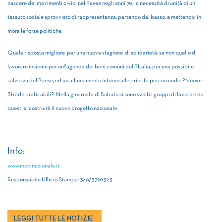
nascere dei movimenti civici nel
Paese negli anni‘70, la necessità di unità di un
tessuto sociale
sprovvisto di rappresentanza, partendo dal basso, e mettendo in
mora le forze politiche.
Quale risposta migliore per una nuova stagione di solidarietà, se non quello di
lavorare insieme per un?agenda dei beni comuni dell?Italia, per una possibile
salvezza del Paese, ed un allineamento intorno alle priorità percorrendo ?Nuove
Strade praticabili?. Nella gioarnata di Sabato si sono svolti i gruppi di lavoro e da
questi si costruirà il nuovo progetto nazionale.
Info:
www.movinazionale.it
Responsabile Ufficio Stampa: 346/3720323
LEGGI TUTTE LE NOTIZIE