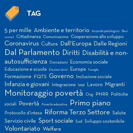
TAG
Tag
5 per mille
Ambiente e territorio
Azzardo patologico
Beni
Cittadinanza
Cooperazione allo sviluppo
Comunicazione
comuni
Coronavirus
Dall'Europa
Dalle Regioni
Cultura
Dal Parlamento
Diritti
Disabilità e non-
autosufficienza
Economia sociale
Donazioni
Europa
Educazione e scuola
Elezioni 2022
Famiglia
Governo
Formazione
FQTS
Inclusione sociale
Infanzia e giovani
Migranti
Lavoro
Integrazione
Istat
Monitoraggio povertà
PNRR
Politiche
Ong
Primo piano
Povertà
sociali
Povertà educativa
Riforma Terzo Settore
Salute
Protocollo d'intesa
Sport sociale
Servizio civile
Sviluppo sostenibile
Sud
Volontariato
Welfare