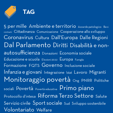
TAG
Tag
5 per mille
Ambiente e territorio
Azzardo patologico
Beni
Cittadinanza
Cooperazione allo sviluppo
Comunicazione
comuni
Coronavirus
Dall'Europa
Dalle Regioni
Cultura
Dal Parlamento
Diritti
Disabilità e non-
autosufficienza
Economia sociale
Donazioni
Europa
Educazione e scuola
Elezioni 2022
Famiglia
Governo
Formazione
FQTS
Inclusione sociale
Infanzia e giovani
Migranti
Lavoro
Integrazione
Istat
Monitoraggio povertà
PNRR
Politiche
Ong
Primo piano
Povertà
sociali
Povertà educativa
Riforma Terzo Settore
Salute
Protocollo d'intesa
Sport sociale
Servizio civile
Sviluppo sostenibile
Sud
Volontariato
Welfare