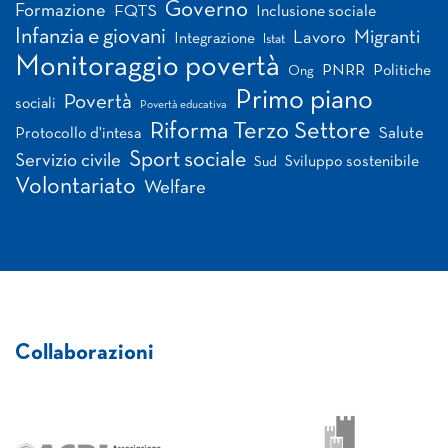
Governo
Formazione
FQTS
Inclusione sociale
Infanzia e giovani
Migranti
Lavoro
Integrazione
Istat
Monitoraggio povertà
PNRR
Politiche
Ong
Primo piano
Povertà
sociali
Povertà educativa
Riforma Terzo Settore
Salute
Protocollo d'intesa
Sport sociale
Servizio civile
Sviluppo sostenibile
Sud
Volontariato
Welfare
Collaborazioni