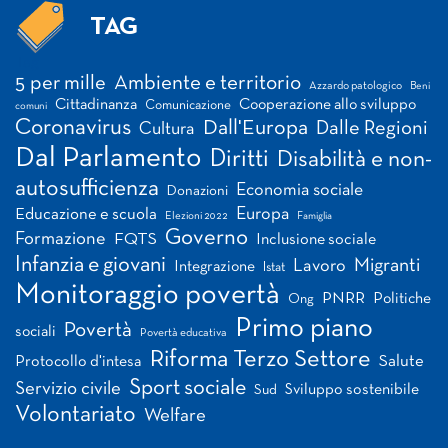
TAG
Tag
5 per mille
Ambiente e territorio
Azzardo patologico
Beni
Cittadinanza
Cooperazione allo sviluppo
Comunicazione
comuni
Coronavirus
Dall'Europa
Dalle Regioni
Cultura
Dal Parlamento
Diritti
Disabilità e non-
autosufficienza
Economia sociale
Donazioni
Europa
Educazione e scuola
Elezioni 2022
Famiglia
Governo
Formazione
FQTS
Inclusione sociale
Infanzia e giovani
Migranti
Lavoro
Integrazione
Istat
Monitoraggio povertà
PNRR
Politiche
Ong
Primo piano
Povertà
sociali
Povertà educativa
Riforma Terzo Settore
Salute
Protocollo d'intesa
Sport sociale
Servizio civile
Sviluppo sostenibile
Sud
Volontariato
Welfare