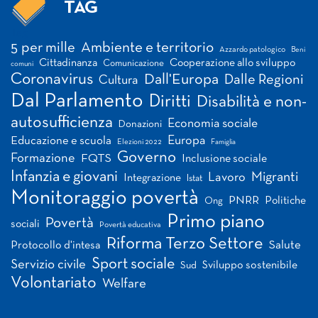
TAG
Tag
5 per mille
Ambiente e territorio
Azzardo patologico
Beni
Cittadinanza
Cooperazione allo sviluppo
Comunicazione
comuni
Coronavirus
Dall'Europa
Dalle Regioni
Cultura
Dal Parlamento
Diritti
Disabilità e non-
autosufficienza
Economia sociale
Donazioni
Europa
Educazione e scuola
Elezioni 2022
Famiglia
Governo
Formazione
FQTS
Inclusione sociale
Infanzia e giovani
Migranti
Lavoro
Integrazione
Istat
Monitoraggio povertà
PNRR
Politiche
Ong
Primo piano
Povertà
sociali
Povertà educativa
Riforma Terzo Settore
Salute
Protocollo d'intesa
Sport sociale
Servizio civile
Sviluppo sostenibile
Sud
Volontariato
Welfare