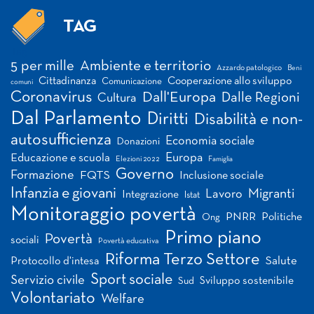
TAG
Tag
5 per mille
Ambiente e territorio
Azzardo patologico
Beni
Cittadinanza
Cooperazione allo sviluppo
Comunicazione
comuni
Coronavirus
Dall'Europa
Dalle Regioni
Cultura
Dal Parlamento
Diritti
Disabilità e non-
autosufficienza
Economia sociale
Donazioni
Europa
Educazione e scuola
Elezioni 2022
Famiglia
Governo
Formazione
FQTS
Inclusione sociale
Infanzia e giovani
Migranti
Lavoro
Integrazione
Istat
Monitoraggio povertà
PNRR
Politiche
Ong
Primo piano
Povertà
sociali
Povertà educativa
Riforma Terzo Settore
Salute
Protocollo d'intesa
Sport sociale
Servizio civile
Sviluppo sostenibile
Sud
Volontariato
Welfare