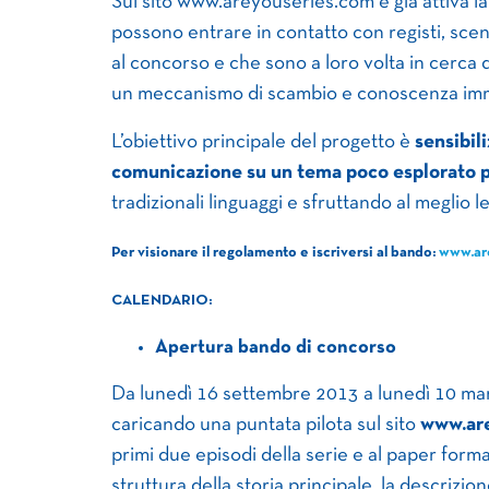
Sul sito www.areyouseries.com è già attiva l
possono entrare in contatto con registi, sce
al concorso e che sono a loro volta in cerca 
un meccanismo di scambio e conoscenza im
L’obiettivo principale del progetto è
sensibil
comunicazione su un tema poco esplorato pe
tradizionali linguaggi e sfruttando al meglio l
Per visionare il regolamento e iscriversi al bando:
www.ar
CALENDARIO:
Apertura bando di concorso
Da lunedì 16 settembre 2013 a lunedì 10 marz
caricando una puntata pilota sul sito
www.ar
primi due episodi della serie e al paper format 
struttura della storia principale, la descrizio