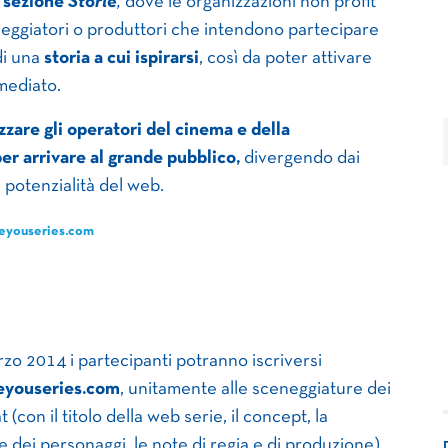
a
sezione
Storie
,
dove le organizzazioni non profit
neggiatori o produttori che intendono partecipare
di una
storia a cui ispirarsi
, così da poter attivare
mediato.
izzare gli operatori del cinema e della
r arrivare al grande pubblico,
divergendo dai
e potenzialità del web.
eyouseries.com
o 2014 i partecipanti potranno iscriversi
eyouseries.com
, unitamente alle sceneggiature dei
(con il titolo della web serie, il concept, la
ne dei personaggi, le note di regia e di produzione).