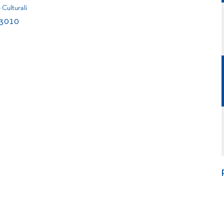
e Culturali
63010