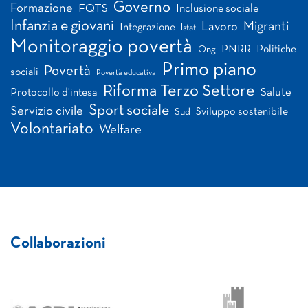
Governo
Formazione
FQTS
Inclusione sociale
Infanzia e giovani
Migranti
Lavoro
Integrazione
Istat
Monitoraggio povertà
PNRR
Politiche
Ong
Primo piano
Povertà
sociali
Povertà educativa
Riforma Terzo Settore
Salute
Protocollo d'intesa
Sport sociale
Servizio civile
Sviluppo sostenibile
Sud
Volontariato
Welfare
Collaborazioni