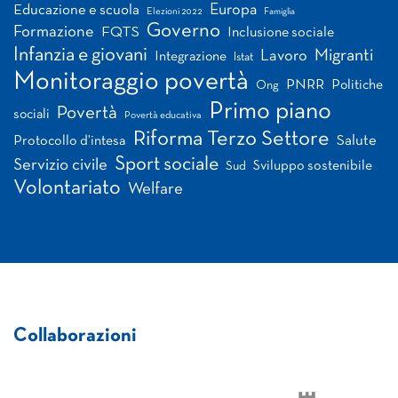
Europa
Educazione e scuola
Elezioni 2022
Famiglia
Governo
Formazione
FQTS
Inclusione sociale
Infanzia e giovani
Migranti
Lavoro
Integrazione
Istat
Monitoraggio povertà
PNRR
Politiche
Ong
Primo piano
Povertà
sociali
Povertà educativa
Riforma Terzo Settore
Salute
Protocollo d'intesa
Sport sociale
Servizio civile
Sviluppo sostenibile
Sud
Volontariato
Welfare
Collaborazioni