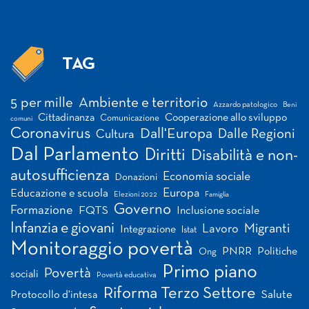
TAG
Tag
5 per mille
Ambiente e territorio
Azzardo patologico
Beni
Cittadinanza
Cooperazione allo sviluppo
Comunicazione
comuni
Coronavirus
Dall'Europa
Dalle Regioni
Cultura
Dal Parlamento
Diritti
Disabilità e non-
autosufficienza
Economia sociale
Donazioni
Europa
Educazione e scuola
Elezioni 2022
Famiglia
Governo
Formazione
FQTS
Inclusione sociale
Infanzia e giovani
Migranti
Lavoro
Integrazione
Istat
Monitoraggio povertà
PNRR
Politiche
Ong
Primo piano
Povertà
sociali
Povertà educativa
Riforma Terzo Settore
Salute
Protocollo d'intesa