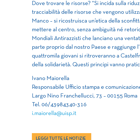
Dove trovare le risorse? “Si incida sulla riduz
tracciabilità delle risorse che vengono utiliz
Manco – si ricostruisca un’etica della sconfitt
mettere al centro, senza ambiguità né retori
Mondiali Antirazzisti che lanciano una ventat
parte proprio dal nostro Paese e raggiunge l’E
quattromila giovani si ritroveranno a Castelfr
della solidarietà. Questi principi vanno pratic
Ivano Maiorella
Responsabile Ufficio stampa e comunicazion
Largo Nino Franchellucci, 73 – 00155 Roma
Tel. 06/43984340-316
i.maiorella@uisp.it
LEGGI TUTTE LE NOTIZIE