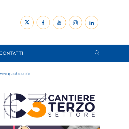
CONTATTI
vvero questo calcio