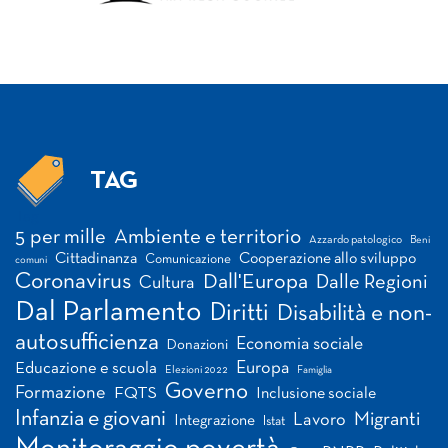
TAG
Tag
5 per mille
Ambiente e territorio
Azzardo patologico
Beni
Cittadinanza
Cooperazione allo sviluppo
Comunicazione
comuni
Coronavirus
Dall'Europa
Dalle Regioni
Cultura
Dal Parlamento
Diritti
Disabilità e non-
autosufficienza
Economia sociale
Donazioni
Europa
Educazione e scuola
Elezioni 2022
Famiglia
Governo
Formazione
FQTS
Inclusione sociale
Infanzia e giovani
Migranti
Lavoro
Integrazione
Istat