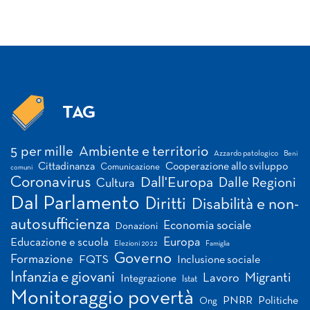
TAG
Tag
5 per mille
Ambiente e territorio
Azzardo patologico
Beni
Cittadinanza
Cooperazione allo sviluppo
Comunicazione
comuni
Coronavirus
Dall'Europa
Dalle Regioni
Cultura
Dal Parlamento
Diritti
Disabilità e non-
autosufficienza
Economia sociale
Donazioni
Europa
Educazione e scuola
Elezioni 2022
Famiglia
Governo
Formazione
FQTS
Inclusione sociale
Infanzia e giovani
Migranti
Lavoro
Integrazione
Istat
Monitoraggio povertà
PNRR
Politiche
Ong