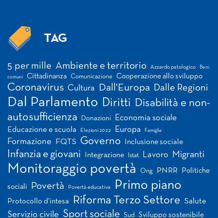
TAG
Tag
5 per mille
Ambiente e territorio
Azzardo patologico
Beni
Cittadinanza
Cooperazione allo sviluppo
Comunicazione
comuni
Coronavirus
Dall'Europa
Dalle Regioni
Cultura
Dal Parlamento
Diritti
Disabilità e non-
autosufficienza
Economia sociale
Donazioni
Europa
Educazione e scuola
Elezioni 2022
Famiglia
Governo
Formazione
FQTS
Inclusione sociale
Infanzia e giovani
Migranti
Lavoro
Integrazione
Istat
Monitoraggio povertà
PNRR
Politiche
Ong
Primo piano
Povertà
sociali
Povertà educativa
Riforma Terzo Settore
Salute
Protocollo d'intesa
Sport sociale
Servizio civile
Sviluppo sostenibile
Sud