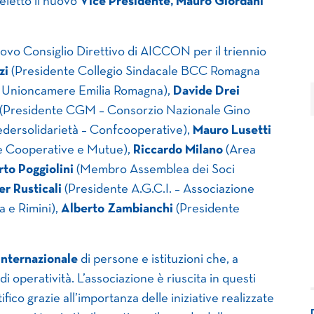
eletto il nuovo
Vice Presidente, Mauro Giordani
uovo Consiglio Direttivo di AICCON per il triennio
zi
(Presidente Collegio Sindacale BCC Romagna
i Unioncamere Emilia Romagna),
Davide Drei
(Presidente CGM – Consorzio Nazionale Gino
dersolidarietà – Confcooperative),
Mauro Lusetti
le Cooperative e Mutue),
Riccardo Milano
(Area
to Poggiolini
(Membro Assemblea dei Soci
er Rusticali
(Presidente A.G.C.I. – Associazione
a e Rimini),
Alberto Zambianchi
(Presidente
internazionale
di persone e istituzioni che, a
di operatività. L’associazione è riuscita in questi
fico grazie all’importanza delle iniziative realizzate