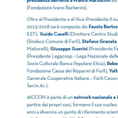
presidenza dell’ente a Franco Marzocchi
ed 
(Fondazione Ivano Barberini).
Oltre al Presidente e al Vice-Presidente il n
2015-2018 sarà composto da:
Fausto Bertoz
EST),
Guido Caselli
(Direttore Centro Stud
(Sindaco Comune di Forlì),
Stefano Granata
Mattarelli),
Giuseppe Guerini
(Presidente Fe
(Presidente Legacoop – Lega Nazionale del
Socio Culturale Banca Popolare Etica),
Rober
Fondazione Cassa dei Risparmi di Forlì),
Valt
Generale Cooperative Italiane – Forlì-Cesen
Ser.In.Ar. ).
AICCON è parte di un
network nazionale e 
partire dai propri soci, formano il suo nucleo 
anni a divenire un punto di riferimento scienti