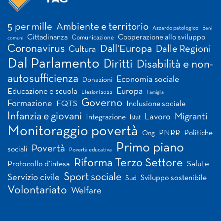
Tag
5 per mille
Ambiente e territorio
Azzardo patologico
Beni
Cittadinanza
Cooperazione allo sviluppo
Comunicazione
comuni
Coronavirus
Dall'Europa
Dalle Regioni
Cultura
Dal Parlamento
Diritti
Disabilità e non-
autosufficienza
Economia sociale
Donazioni
Europa
Educazione e scuola
Elezioni 2022
Famiglia
Governo
Formazione
FQTS
Inclusione sociale
Infanzia e giovani
Migranti
Lavoro
Integrazione
Istat
Monitoraggio povertà
PNRR
Politiche
Ong
Primo piano
Povertà
sociali
Povertà educativa
Riforma Terzo Settore
Salute
Protocollo d'intesa
Sport sociale
Servizio civile
Sviluppo sostenibile
Sud
Volontariato
Welfare