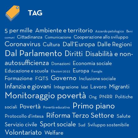
TAG
Tag
5 per mille
Ambiente e territorio
Azzardo patologico
Beni
Cittadinanza
Cooperazione allo sviluppo
Comunicazione
comuni
Coronavirus
Dall'Europa
Dalle Regioni
Cultura
Dal Parlamento
Diritti
Disabilità e non-
autosufficienza
Economia sociale
Donazioni
Europa
Educazione e scuola
Elezioni 2022
Famiglia
Governo
Formazione
FQTS
Inclusione sociale
Infanzia e giovani
Migranti
Lavoro
Integrazione
Istat
Monitoraggio povertà
PNRR
Politiche
Ong
Primo piano
Povertà
sociali
Povertà educativa
Riforma Terzo Settore
Salute
Protocollo d'intesa
Sport sociale
Servizio civile
Sviluppo sostenibile
Sud
Volontariato
Welfare