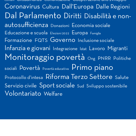
comuni
Coronavirus
Dall'Europa
Dalle Regioni
Cultura
Dal Parlamento
Diritti
Disabilità e non-
autosufficienza
Economia sociale
Donazioni
Europa
Educazione e scuola
Elezioni 2022
Famiglia
Governo
Formazione
FQTS
Inclusione sociale
Infanzia e giovani
Migranti
Lavoro
Integrazione
Istat
Monitoraggio povertà
PNRR
Politiche
Ong
Primo piano
Povertà
sociali
Povertà educativa
Riforma Terzo Settore
Salute
Protocollo d'intesa
Sport sociale
Servizio civile
Sviluppo sostenibile
Sud
Volontariato
Welfare