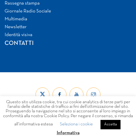
Rassegna stampa
Giornale Radio Sociale
Multimedia
Newsletter
Identità visiva
CONTATTI
Questo sito utilizza cookie, tra cui cookie analytics di terze parti per
l’analisi delle statistiche di traffico ai fini dell’ottimizzazione del sito.
Proseguendo la navigazione nel sito si acconsente al loro impiego in
conformità alla nostra Cookie Policy. Per negare il consenso, si rimanda
all’informativa estesa
Seleziona i cookie
© Forum Nazionale del Terzo Settore ETS 2026
Accetta
LINK
PRIVACY
COOKIE POLICY
DISCLAIMER
Informativa