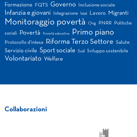
Governo
Formazione
FQTS
Inclusione sociale
Infanzia e giovani
Migranti
Lavoro
Integrazione
Istat
Monitoraggio povertà
PNRR
Politiche
Ong
Primo piano
Povertà
sociali
Povertà educativa
Riforma Terzo Settore
Salute
Protocollo d'intesa
Sport sociale
Servizio civile
Sviluppo sostenibile
Sud
Volontariato
Welfare
Collaborazioni