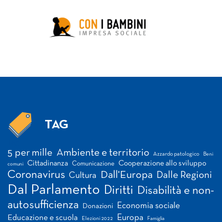
TAG
Tag
5 per mille
Ambiente e territorio
Azzardo patologico
Beni
Cittadinanza
Cooperazione allo sviluppo
Comunicazione
comuni
Coronavirus
Dall'Europa
Dalle Regioni
Cultura
Dal Parlamento
Diritti
Disabilità e non-
autosufficienza
Economia sociale
Donazioni
Europa
Educazione e scuola
Elezioni 2022
Famiglia