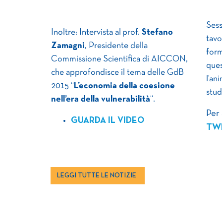
Sess
Inoltre: Intervista al prof.
Stefano
tavo
Zamagni
, Presidente della
form
Commissione Scientifica di AICCON,
ques
che approfondisce il tema delle GdB
l’an
2015 “
L’economia della coesione
stud
nell’era della vulnerabilità
“.
Per
GUARDA IL VIDEO
TW
LEGGI TUTTE LE NOTIZIE