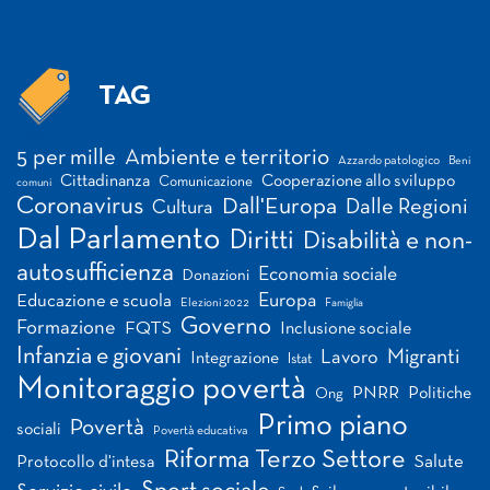
TAG
Tag
5 per mille
Ambiente e territorio
Azzardo patologico
Beni
Cittadinanza
Cooperazione allo sviluppo
Comunicazione
comuni
Coronavirus
Dall'Europa
Dalle Regioni
Cultura
Dal Parlamento
Diritti
Disabilità e non-
autosufficienza
Economia sociale
Donazioni
Europa
Educazione e scuola
Elezioni 2022
Famiglia
Governo
Formazione
FQTS
Inclusione sociale
Infanzia e giovani
Migranti
Lavoro
Integrazione
Istat
Monitoraggio povertà
PNRR
Politiche
Ong
Primo piano
Povertà
sociali
Povertà educativa
Riforma Terzo Settore
Salute
Protocollo d'intesa