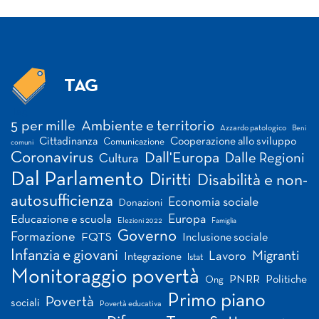
TAG
Tag
5 per mille
Ambiente e territorio
Azzardo patologico
Beni
Cittadinanza
Cooperazione allo sviluppo
Comunicazione
comuni
Coronavirus
Dall'Europa
Dalle Regioni
Cultura
Dal Parlamento
Diritti
Disabilità e non-
autosufficienza
Economia sociale
Donazioni
Europa
Educazione e scuola
Elezioni 2022
Famiglia
Governo
Formazione
FQTS
Inclusione sociale
Infanzia e giovani
Migranti
Lavoro
Integrazione
Istat
Monitoraggio povertà
PNRR
Politiche
Ong
Primo piano
Povertà
sociali
Povertà educativa