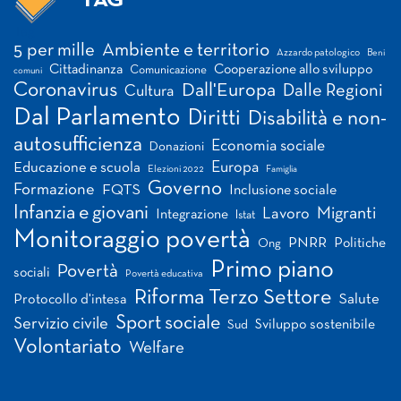
TAG
Tag
5 per mille
Ambiente e territorio
Azzardo patologico
Beni
Cittadinanza
Cooperazione allo sviluppo
Comunicazione
comuni
Coronavirus
Dall'Europa
Dalle Regioni
Cultura
Dal Parlamento
Diritti
Disabilità e non-
autosufficienza
Economia sociale
Donazioni
Europa
Educazione e scuola
Elezioni 2022
Famiglia
Governo
Formazione
FQTS
Inclusione sociale
Infanzia e giovani
Migranti
Lavoro
Integrazione
Istat
Monitoraggio povertà
PNRR
Politiche
Ong
Primo piano
Povertà
sociali
Povertà educativa
Riforma Terzo Settore
Salute
Protocollo d'intesa
Sport sociale
Servizio civile
Sviluppo sostenibile
Sud
Volontariato
Welfare