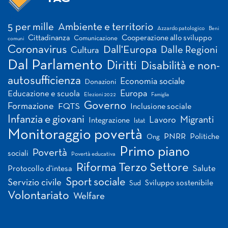
Tag
5 per mille
Ambiente e territorio
Azzardo patologico
Beni
Cittadinanza
Cooperazione allo sviluppo
Comunicazione
comuni
Coronavirus
Dall'Europa
Dalle Regioni
Cultura
Dal Parlamento
Diritti
Disabilità e non-
autosufficienza
Economia sociale
Donazioni
Europa
Educazione e scuola
Elezioni 2022
Famiglia
Governo
Formazione
FQTS
Inclusione sociale
Infanzia e giovani
Migranti
Lavoro
Integrazione
Istat
Monitoraggio povertà
PNRR
Politiche
Ong
Primo piano
Povertà
sociali
Povertà educativa
Riforma Terzo Settore
Salute
Protocollo d'intesa
Sport sociale
Servizio civile
Sviluppo sostenibile
Sud
Volontariato
Welfare