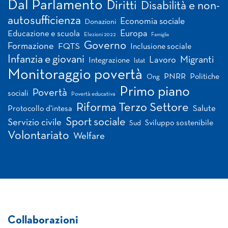
Dal Parlamento
Diritti
Disabilità e non-
autosufficienza
Economia sociale
Donazioni
Europa
Educazione e scuola
Elezioni 2022
Famiglia
Governo
Formazione
FQTS
Inclusione sociale
Infanzia e giovani
Migranti
Lavoro
Integrazione
Istat
Monitoraggio povertà
PNRR
Politiche
Ong
Primo piano
Povertà
sociali
Povertà educativa
Riforma Terzo Settore
Salute
Protocollo d'intesa
Sport sociale
Servizio civile
Sviluppo sostenibile
Sud
Volontariato
Welfare
Collaborazioni