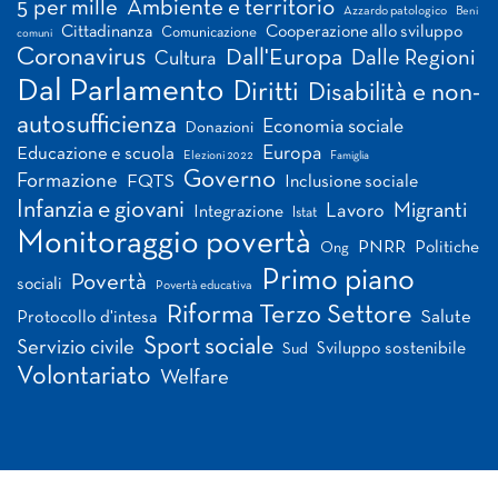
5 per mille
Ambiente e territorio
Azzardo patologico
Beni
Cittadinanza
Cooperazione allo sviluppo
Comunicazione
comuni
Coronavirus
Dall'Europa
Dalle Regioni
Cultura
Dal Parlamento
Diritti
Disabilità e non-
autosufficienza
Economia sociale
Donazioni
Europa
Educazione e scuola
Elezioni 2022
Famiglia
Governo
Formazione
FQTS
Inclusione sociale
Infanzia e giovani
Migranti
Lavoro
Integrazione
Istat
Monitoraggio povertà
PNRR
Politiche
Ong
Primo piano
Povertà
sociali
Povertà educativa
Riforma Terzo Settore
Salute
Protocollo d'intesa
Sport sociale
Servizio civile
Sviluppo sostenibile
Sud
Volontariato
Welfare