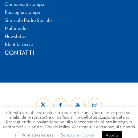
Comunicati stampa
Rassegna stampa
Giornale Radio Sociale
Multimedia
Newsletter
Identità visiva
CONTATTI
Questo sito utilizza cookie, tra cui cookie analytics di terze parti per
l’analisi delle statistiche di traffico ai fini dell’ottimizzazione del sito.
Proseguendo la navigazione nel sito si acconsente al loro impiego in
conformità alla nostra Cookie Policy. Per negare il consenso, si rimanda
all’informativa estesa
Seleziona i cookie
© Forum Nazionale del Terzo Settore ETS 2026
Accetta