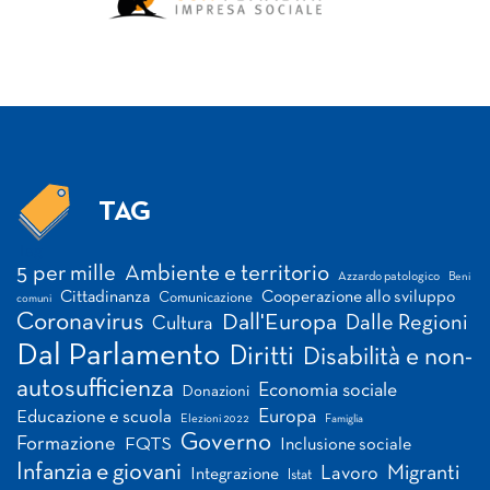
TAG
Tag
5 per mille
Ambiente e territorio
Azzardo patologico
Beni
Cittadinanza
Cooperazione allo sviluppo
Comunicazione
comuni
Coronavirus
Dall'Europa
Dalle Regioni
Cultura
Dal Parlamento
Diritti
Disabilità e non-
autosufficienza
Economia sociale
Donazioni
Europa
Educazione e scuola
Elezioni 2022
Famiglia
Governo
Formazione
FQTS
Inclusione sociale
Infanzia e giovani
Migranti
Lavoro
Integrazione
Istat