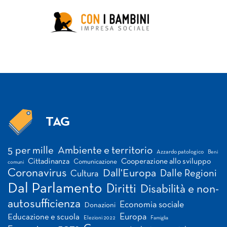
TAG
Tag
5 per mille
Ambiente e territorio
Azzardo patologico
Beni
Cittadinanza
Cooperazione allo sviluppo
Comunicazione
comuni
Coronavirus
Dall'Europa
Dalle Regioni
Cultura
Dal Parlamento
Diritti
Disabilità e non-
autosufficienza
Economia sociale
Donazioni
Europa
Educazione e scuola
Elezioni 2022
Famiglia