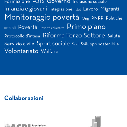
Governo
Formazione
FQTS
Inclusione sociale
Infanzia e giovani
Migranti
Lavoro
Integrazione
Istat
Monitoraggio povertà
PNRR
Politiche
Ong
Primo piano
Povertà
sociali
Povertà educativa
Riforma Terzo Settore
Salute
Protocollo d'intesa
Sport sociale
Servizio civile
Sviluppo sostenibile
Sud
Volontariato
Welfare
Collaborazioni