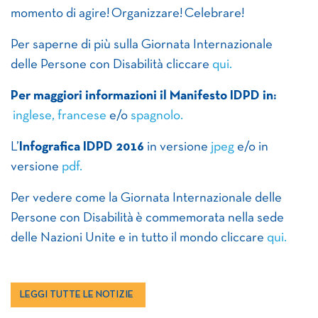
momento di agire! Organizzare! Celebrare!
Per
sa
per
ne di più sulla Giornata Internazionale
delle
Per
sone con Disabilità cliccare
qui.
Per
maggiori informazioni il Manifesto IDPD in:
inglese,
francese
e/o
spagnolo.
L’
Infografica IDPD 2016
in versione
jpeg
e/o in
versione
pdf.
Per
vedere come la Giornata Internazionale delle
Per
sone con Disabilità è commemorata nella sede
delle Nazioni Unite e in tutto il mondo cliccare
qui.
LEGGI TUTTE LE NOTIZIE