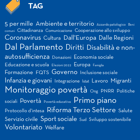
TAG
Tag
5 per mille
Ambiente e territorio
Azzardo patologico
Beni
Cittadinanza
Cooperazione allo sviluppo
Comunicazione
comuni
Coronavirus
Dall'Europa
Dalle Regioni
Cultura
Dal Parlamento
Diritti
Disabilità e non-
autosufficienza
Economia sociale
Donazioni
Europa
Educazione e scuola
Elezioni 2022
Famiglia
Governo
Formazione
FQTS
Inclusione sociale
Infanzia e giovani
Migranti
Lavoro
Integrazione
Istat
Monitoraggio povertà
PNRR
Politiche
Ong
Primo piano
Povertà
sociali
Povertà educativa
Riforma Terzo Settore
Salute
Protocollo d'intesa
Sport sociale
Servizio civile
Sviluppo sostenibile
Sud
Volontariato
Welfare