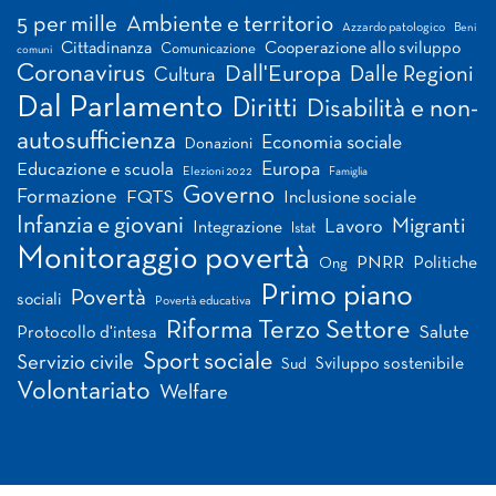
Tag
5 per mille
Ambiente e territorio
Azzardo patologico
Beni
Cittadinanza
Cooperazione allo sviluppo
Comunicazione
comuni
Coronavirus
Dall'Europa
Dalle Regioni
Cultura
Dal Parlamento
Diritti
Disabilità e non-
autosufficienza
Economia sociale
Donazioni
Europa
Educazione e scuola
Elezioni 2022
Famiglia
Governo
Formazione
FQTS
Inclusione sociale
Infanzia e giovani
Migranti
Lavoro
Integrazione
Istat
Monitoraggio povertà
PNRR
Politiche
Ong
Primo piano
Povertà
sociali
Povertà educativa
Riforma Terzo Settore
Salute
Protocollo d'intesa
Sport sociale
Servizio civile
Sviluppo sostenibile
Sud
Volontariato
Welfare